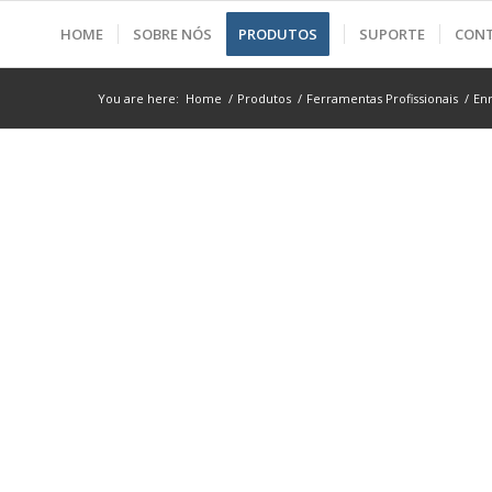
HOME
SOBRE NÓS
PRODUTOS
SUPORTE
CON
You are here:
Home
/
Produtos
/
Ferramentas Profissionais
/
En