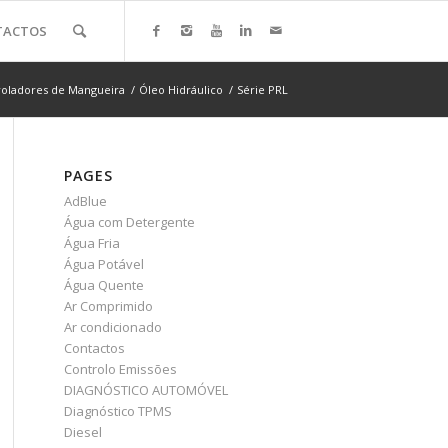
TACTOS
roladores de Mangueira
/
Óleo Hidráulico
/
Série PRL
PAGES
AdBlue
Água com Detergente
Água Fria
Água Potável
Água Quente
Ar Comprimido
Ar condicionado
Contactos
Controlo Emissões
DIAGNÓSTICO AUTOMÓVEL
Diagnóstico TPMS
Diesel