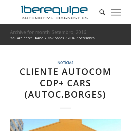
Archive for month: Setembro, 2016
You are here:
Home
/
Novidades
/
2016
/
Setembro
NOTÍCIAS
CLIENTE AUTOCOM
CDP+ CARS
(AUTOC.BORGES)