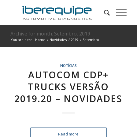
Archive for month: Setembro, 2019
You are here:
Home
/
Novidades
/
2019
/
Setembro
NOTÍCIAS
AUTOCOM CDP+
TRUCKS VERSÃO
2019.20 – NOVIDADES
Read more