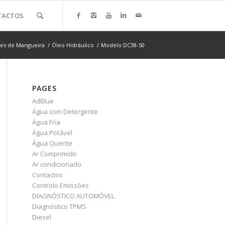
TACTOS
res de Mangueira
/
Óleo Hidráulico
/
Modelo DC38-50
PAGES
AdBlue
Água com Detergente
Água Fria
Água Potável
Água Quente
Ar Comprimido
Ar condicionado
Contactos
Controlo Emissões
DIAGNÓSTICO AUTOMÓVEL
Diagnóstico TPMS
Diesel