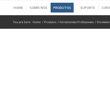
HOME
SOBRE NÓS
PRODUTOS
SUPORTE
CON
You are here:
Home
/
Produtos
/
Ferramentas Profissionais
/
Enrolado