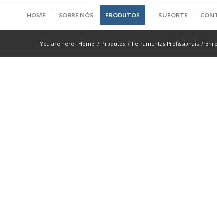
HOME
SOBRE NÓS
PRODUTOS
SUPORTE
CON
You are here:
Home
/
Produtos
/
Ferramentas Profissionais
/
Enro