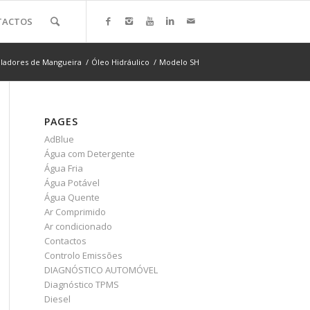
TACTOS
ladores de Mangueira
/
Óleo Hidráulico
/
Modelo SH
PAGES
AdBlue
Água com Detergente
Água Fria
Água Potável
Água Quente
Ar Comprimido
Ar condicionado
Contactos
Controlo Emissões
DIAGNÓSTICO AUTOMÓVEL
Diagnóstico TPMS
Diesel