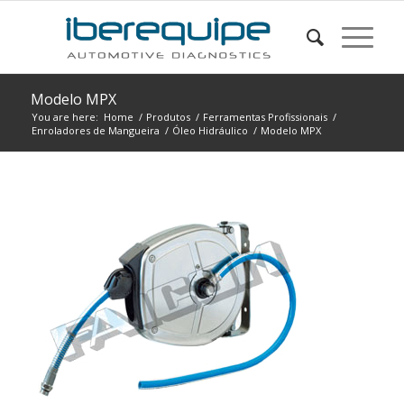
Modelo MPX
You are here:
Home
/
Produtos
/
Ferramentas Profissionais
/
Enroladores de Mangueira
/
Óleo Hidráulico
/
Modelo MPX