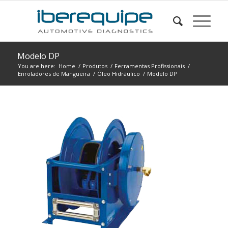
Modelo DP
You are here:
Home
/
Produtos
/
Ferramentas Profissionais
/
Enroladores de Mangueira
/
Óleo Hidráulico
/
Modelo DP