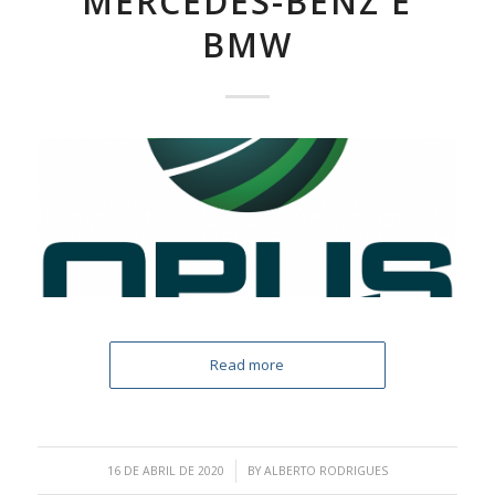
MERCEDES-BENZ E
BMW
Read more
/
16 DE ABRIL DE 2020
BY
ALBERTO RODRIGUES