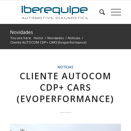
Novidades
You are here:
Home
/
Novidades
/
Notícias
/
Cliente AUTOCOM CDP+ CARS (Evoperformance)
NOTÍCIAS
CLIENTE AUTOCOM
CDP+ CARS
(EVOPERFORMANCE)