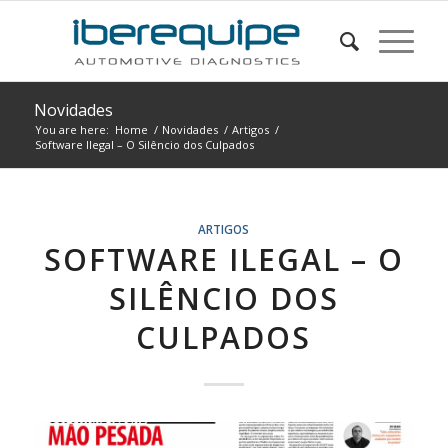
Novidades
You are here:
Home
/
Novidades
/
Artigos
/
Software Ilegal – O Silêncio dos Culpados
ARTIGOS
SOFTWARE ILEGAL – O
SILÊNCIO DOS
CULPADOS