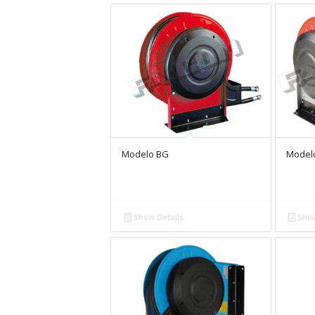
Modelo BG
Model
Show Details
Show