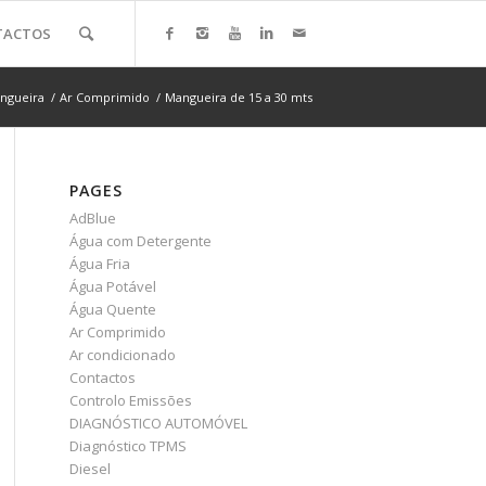
TACTOS
ngueira
/
Ar Comprimido
/
Mangueira de 15 a 30 mts
PAGES
AdBlue
Água com Detergente
Água Fria
Água Potável
Água Quente
Ar Comprimido
Ar condicionado
Contactos
Controlo Emissões
DIAGNÓSTICO AUTOMÓVEL
Diagnóstico TPMS
Diesel