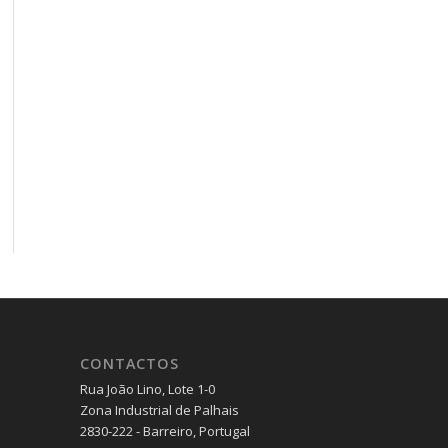
CONTACTOS
Rua João Lino, Lote 1-0
Zona Industrial de Palhais
2830-222 - Barreiro, Portugal