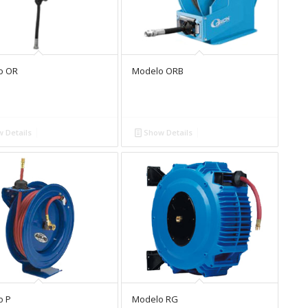
o OR
Modelo ORB
 Details
Show Details
o P
Modelo RG