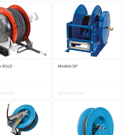
o BGLD
Modelo DP
 Details
Show Details