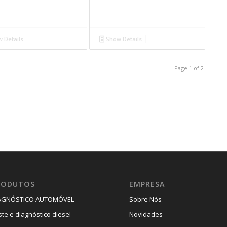
 Details
Show Details
Page 1 of 2
RODUTOS
EMPRESA
AGNÓSTICO AUTOMÓVEL
Sobre Nós
ste e diagnóstico diesel
Novidades