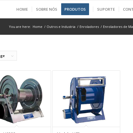
HOME
SOBRE NÓS
PRODUTOS
SUPORTE
CON
You are here:
Home
/
Outros e Industria
/
Enroladores
/
Enroladores de Ma
age