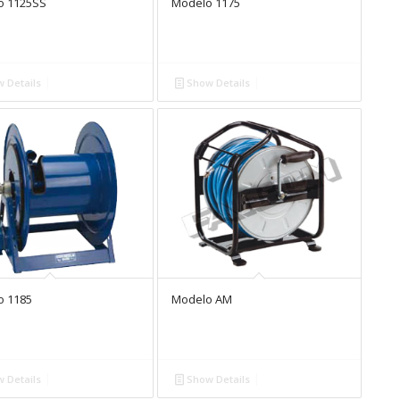
o 1125SS
Modelo 1175
 Details
Show Details
o 1185
Modelo AM
 Details
Show Details