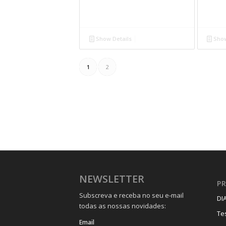
Show Details
Show
1
2
NEWSLETTER
P
Subscreva e receba no seu e-mail
DI
todas as nossas novidades:
Te
Email