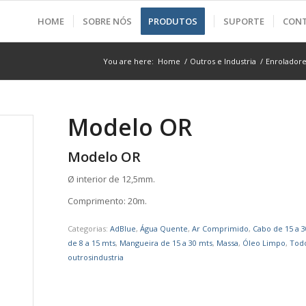
HOME
SOBRE NÓS
PRODUTOS
SUPORTE
CON
You are here:
Home
/
Outros e Industria
/
Enrolador
Modelo OR
Modelo OR
Ø interior de 12,5mm.
Comprimento: 20m.
Categorias:
AdBlue
,
Água Quente
,
Ar Comprimido
,
Cabo de 15 a 3
de 8 a 15 mts
,
Mangueira de 15 a 30 mts
,
Massa
,
Óleo Limpo
,
Tod
outrosindustria