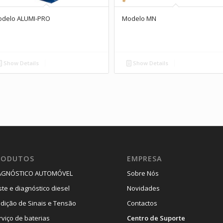
delo ALUMI-PRO
Modelo MN
Show Details
Show Details
RODUTOS
EMPRESA
AGNÓSTICO AUTOMÓVEL
Sobre Nós
ste e diagnóstico diesel
Novidades
dição de Sinais e Tensão
Contactos
rviço de baterias
Centro de Suporte