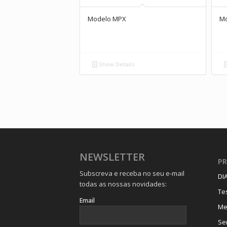
Modelo MPX
Mo
Show Details
NEWSLETTER
P
Subscreva e receba no seu e-mail
DI
todas as nossas novidades:
Te
Email
Me
Se