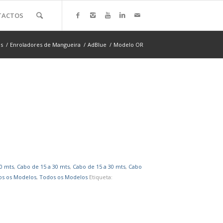
TACTOS
es
/
Enroladores de Mangueira
/
AdBlue
/
Modelo OR
0 mts
,
Cabo de 15 a 30 mts
,
Cabo de 15 a 30 mts
,
Cabo
os os Modelos
,
Todos os Modelos
Etiqueta: