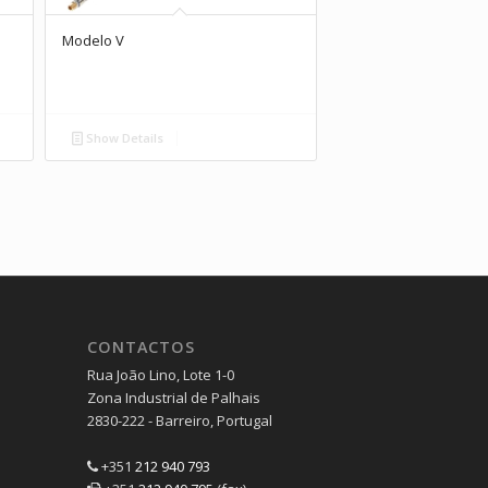
Modelo V
Show Details
CONTACTOS
Rua João Lino, Lote 1-0
Zona Industrial de Palhais
2830-222 - Barreiro, Portugal
+351
212 940 793