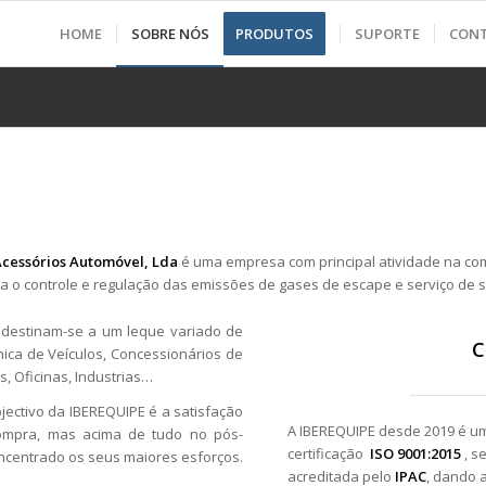
HOME
SOBRE NÓS
PRODUTOS
SUPORTE
CON
Acessórios Automóvel, Lda
é uma empresa com principal atividade na com
o controle e regulação das emissões de gases de escape e serviço de s
 destinam-se a um leque variado de
C
ica de Veículos, Concessionários de
s, Oficinas, Industrias…
jectivo da IBEREQUIPE é a satisfação
A IBEREQUIPE desde 2019 é 
ompra, mas acima de tudo no pós-
certificação
ISO
9001:2015
, s
ncentrado os seus maiores esforços.
acreditada pelo
IPAC
, dando 