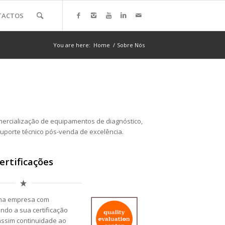
TACTOS
You are here:
Home
/
Sobre Nós
ercialização de equipamentos de diagnóstico,
uporte técnico pós-venda de excelência.
ertificações
uma empresa com
endo a sua certificação
assim continuidade ao