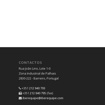
CONTACTOS
Rua João Lino, Lote 1-0
Zona Industrial de Palhais
2830-222 - Barreiro, Portugal
+351
212 940 793
+351
212 940 795
(fax)
iberequipe@iberequipe.com