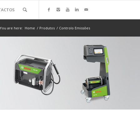
TACTOS
You are here:
Home
/
Produtos
/
Controlo Emissões