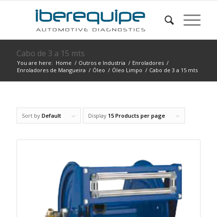
Cabo de 3 a 15 mts
You are here:
Home
/
Outros e Industria
/
Enroladores
/
Enroladores de Mangueira
/
Óleo
/
Óleo Limpo
/
Cabo de 3 a 15 mts
Sort by
Default
Display
15 Products per page