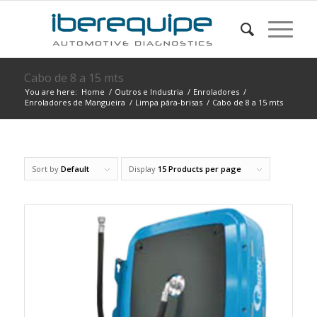
Cabo de 8 a 15 mts
You are here:
Home
/
Outros e Industria
/
Enroladores
/
Enroladores de Mangueira
/
Limpa pára-brisas
/
Cabo de 8 a 15 mts
Sort by
Default
Display
15 Products per page