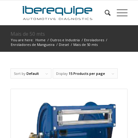
Mais de 50 mts
You are here:
Home
/
Outros e Industria
/
Enroladores
/
Enroladores de Mangueira
/
Diesel
/
Mais de 50 mts
Sort by
Default
Display
15 Products per page