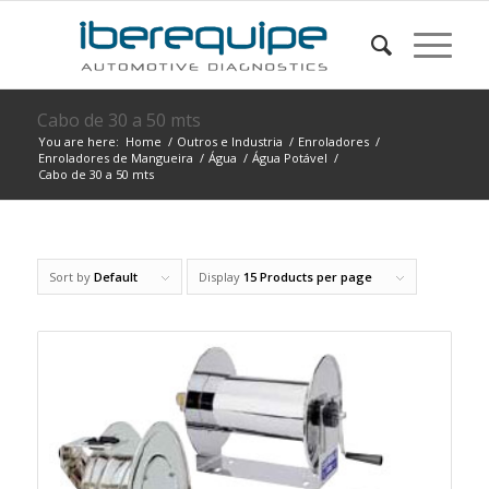
Cabo de 30 a 50 mts
You are here:
Home
/
Outros e Industria
/
Enroladores
/
Enroladores de Mangueira
/
Água
/
Água Potável
/
Cabo de 30 a 50 mts
Sort by
Default
Display
15 Products per page