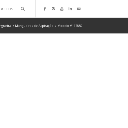
TACTOS
ngueira
/
Mangueiras de Aspiração
/
Modelo V117850