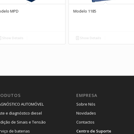
odelo MPD
Modelo 1185
Show Details
Show Details
RODUTOS
EMPRESA
AGNÓSTICO AUTOMÓVEL
Sobre Nós
ste e diagnóstico diesel
Novidades
dição de Sinais e Tensão
Contactos
rviço de baterias
Centro de Suporte