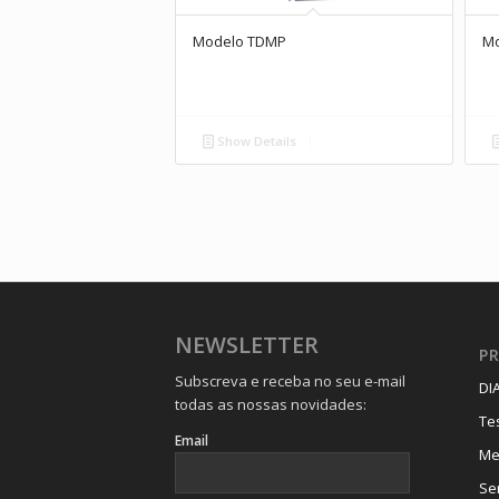
Modelo TDMP
M
Show Details
NEWSLETTER
P
Subscreva e receba no seu e-mail
DI
todas as nossas novidades:
Te
Email
Me
Se