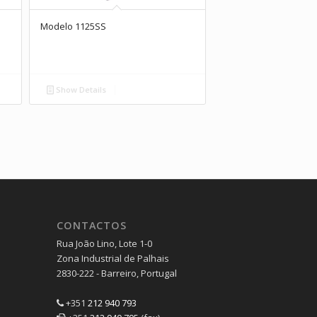
Modelo 1125SS
Show Details
CONTACTOS
Rua João Lino, Lote 1-0
Zona Industrial de Palhais
2830-222 - Barreiro, Portugal
+351
212 940 793