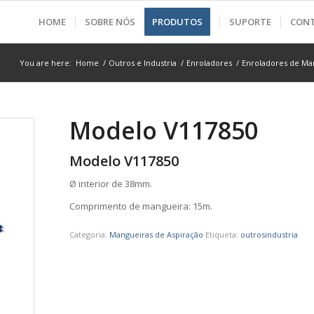
HOME
SOBRE NÓS
PRODUTOS
SUPORTE
CON
You are here:
Home
/
Outros e Industria
/
Enroladores
/
Enroladores de Ma
Modelo V117850
Modelo V117850
Ø interior de 38mm.
Comprimento de mangueira: 15m.
Categoria:
Mangueiras de Aspiração
Etiqueta:
outrosindustria