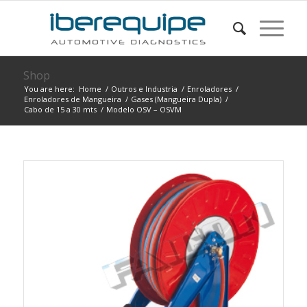
Shop
You are here:
Home
/
Outros e Industria
/
Enroladores
/
Enroladores de Mangueira
/
Gases (Mangueira Dupla)
/
Cabo de 15 a 30 mts
/
Modelo OSV – OSVM