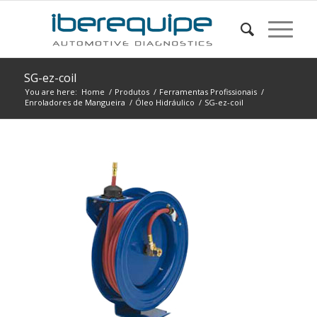
SG-ez-coil
You are here:
Home
/
Produtos
/
Ferramentas Profissionais
/
Enroladores de Mangueira
/
Óleo Hidráulico
/
SG-ez-coil