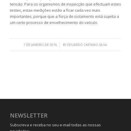
tensão. Para os organismos de inspecção que efectuam estes
testes, estas medições estão a ficar cada vez mais
importantes, porque que a força de isolamento está sujeita a
um certo processo de envelhecimento do veículo.
/
7 DE JANEIRO DE 2016
BY
EDUARDO CAETANO SILVA
NEWSLETTER
Subscreva e receba no seu e-mail todas as nossas