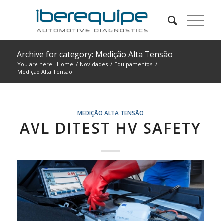
Archive for category: Medição Alta Tensão
You are here:
Home
/
Novidades
/
Equipamentos
/
Medição Alta Tensão
MEDIÇÃO ALTA TENSÃO
AVL DITEST HV SAFETY