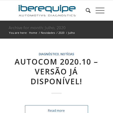
Archive for month: Julho, 2020
You are here:
Home
/
Novidades
/
2020
/
Julho
DIAGNÓSTICO
,
NOTÍCIAS
AUTOCOM 2020.10 –
VERSÃO JÁ
DISPONÍVEL!
Read more