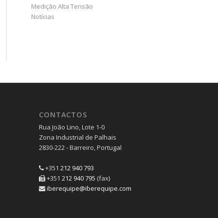
Medição Alta Tensão
Notícias
CONTACTOS
Rua João Lino, Lote 1-0
Zona Industrial de Palhais
2830-222 - Barreiro, Portugal
+351
212 940 793
+351
212 940 795
(fax)
iberequipe@iberequipe.com