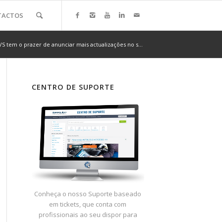
TACTOS
VS tem o prazer de anunciar mais actualizações no s...
CENTRO DE SUPORTE
Conheça o nosso Suporte baseado
em tickets, que conta com
profissionais ao seu dispor para