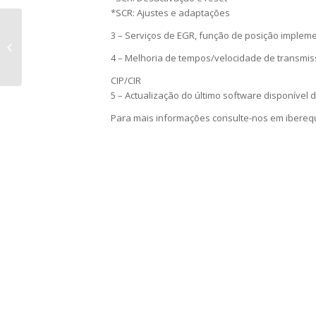
*SCR: Ajustes e adaptações
AUTOCOM CDP+
3 – Serviços de EGR, função de posição implem
TRUCKS VERSÃO
4 – Melhoria de tempos/velocidade de transm
2019.20 – Novidades
CIP/CIR
5 – Actualização do último software disponível 
Para mais informações consulte-nos em ibereq