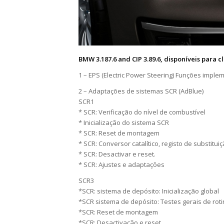
BMW 3.187.6 and CIP 3.89.6, disponíveis para cl
1 – EPS (Electric Power Steering) Funções impl
2 – Adaptações de sistemas SCR (AdBlue)
SCR1
* SCR: Verificação do nível de combustível
* Inicialização do sistema SCR
* SCR: Reset de montagem
* SCR: Conversor catalítico, registo de substitui
* SCR: Desactivar e reset.
* SCR: Ajustes e adaptações
SCR3
*SCR: sistema de depósito: Inicialização global
*SCR sistema de depósito: Testes gerais de rot
*SCR: Reset de montagem
*SCR: Desactivação e reset